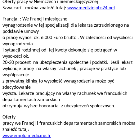
Oferty pracy w Niemczech i niemieckojęzycznej
Szwajcarii można znaleźć tutaj:
www.medizinjobs24.net
Francja: : We Francji miesięczne
wynagrodzenie w tej specjalizacji dla lekarza zatrudnionego na
podstawie umowy
o pracę wynosi ok. 6.000 Euro brutto . W zależności od wysokości
wynagrodzenia
i sytuacji rodzinnej od tej kwoty dokonuje się potrąceń w
wysokości ok.
20-30 procent na ubezpieczenia społeczne i podatki. Jeśli lekarz
wykonuje pracę na własny rachunek , pracuje w praktyce lub
współpracuje
z prywatną klinką to wysokość wynagrodzenia może być
zdecydowanie
wyższa. Lekarze pracujący na własny rachunek we francuskich
departamentach zamorskich
otrzymują wyższe honoraria z ubezpieczeń społecznych.
Oferty
pracy we Francji i francuskich departamentach zamorskich można
znaleźć tutaj:
www.emploimedicine.fr