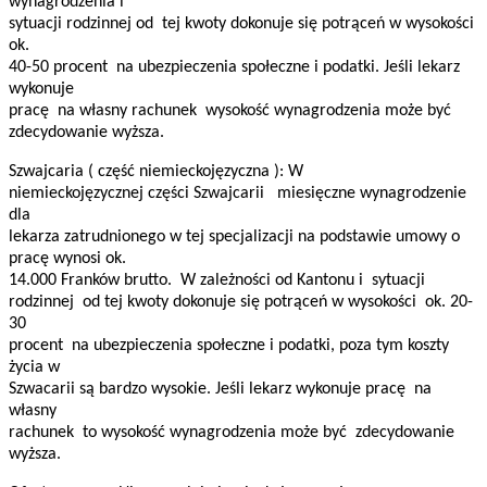
wynagrodzenia i
sytuacji rodzinnej od tej kwoty dokonuje się potrąceń w wysokości
ok.
40-50 procent na ubezpieczenia społeczne i podatki. Jeśli lekarz
wykonuje
pracę na własny rachunek wysokość wynagrodzenia może być
zdecydowanie wyższa.
Szwajcaria ( część niemieckojęzyczna ): W
niemieckojęzycznej części Szwajcarii miesięczne wynagrodzenie
dla
lekarza zatrudnionego w tej specjalizacji na podstawie umowy o
pracę wynosi ok.
14.000 Franków brutto. W zależności od Kantonu i sytuacji
rodzinnej od tej kwoty dokonuje się potrąceń w wysokości ok. 20-
30
procent na ubezpieczenia społeczne i podatki, poza tym koszty
życia w
Szwacarii są bardzo wysokie. Jeśli lekarz wykonuje pracę na
własny
rachunek to wysokość wynagrodzenia może być zdecydowanie
wyższa.