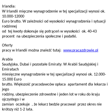
Irlandia:
W Irlandii mięczne wynagrodzenie w tej specjalizacji wynosi ok.
10.000-12000
Euro brutto. W zależności od wysokości wynagrodzenia i sytuacji
rodzinnej
od tej kwoty dokonuje się potrąceń w wysokości ok. 40-43
procent na ubezpieczenia społeczne i podatki.
Oferty
pracy w Irlandii można znaleźć tutaj:
www.pracazdrowie.pl
Arabia
Saudyjska, Dubai i pozostałe Emiraty: W Arabii Saudyjskiej i
Emiratach
miesięczne wynagrodzenie w tej specjalizacji wynosi ok. 12.000-
15.000 Euro
brutto. Większość pracodawców opłaca apartament dla lekarza i
jego
rodziny, ubezpieczenie zdrowotne i jeden lot w roku do kraju
ojczystego i w
zamian oczekuje , że lekarz bedzie pracował przez okres nie
krótszy niż 1-2 lata.