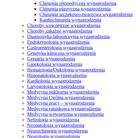
Chirurgia ortopedyczna wynagrodzenia
Chirurgia plastyczna wynagrodzenia
Chirurgia szczękowo-twarzowa wynagrodzenia
Kardiochirurgia wynagrodzenia
Choroby wewnętrzne wynagrodzenia
Choroby zakaźne wynagrodzenia
Diagnostyka laboratoryjna wynagrodzenia
Endokrynologia wynagrodzenia
Gastroenterologia wynagrodzenia
Genetyka kliniczna wynagrodzenia
Geriatria wynagrodzenia
Ginekologia wynagrodzenia
Hematologia/Onkologia wynagrodzenia
Histopatologia wynagrodzenia
Kardiologia wynagrodzenia
Laryngologia wynagrodzenia
Medycyna nuklearna wynagrodzenia
Medycyna Ogólna wynagrodzenia
Medycyna pracy – wynagrodzenia
Medycyna ratunkowa wynagrodzenia
Medycyna wewnętrzna wynagrodzenia
Nefrologia wynagrodzenia
Neonatologia wynagrodzenia
Neurochirurgia wynagrodzenia
Neurologia wynagrodzenia