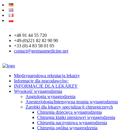
+48 91 44 55 720
+49-(0)221 82 82 90 90
+33 (0) 4 83 58 01 05
contact@germanmedicine.net
Międzynarodowa rekrutacja lekarzy
Informacje dla pracodawców:
INFORMACJE DLA LEKARZY
Wysokość wynagrodzenia
Angiologia wynagrodzenia
Anestezjologia/Intensywna terapia wynagrodzenia
Zarobki dla lekarzy specjalizacji chirurgicznych
Chirurgia dziecięca wynagrodzenia
Chirurgia klatki piersiowej wynagrodzenia
Chirurgia naczyniowa wynagrodzenia
Chirurgia ogólna wynagrodzenia