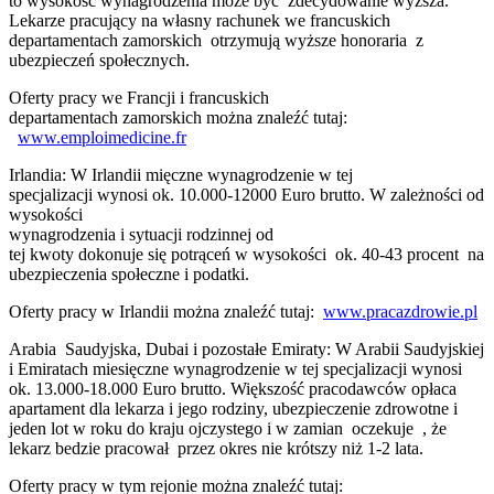
to wysokość wynagrodzenia może być zdecydowanie wyższa.
Lekarze pracujący na własny rachunek we francuskich
departamentach zamorskich otrzymują wyższe honoraria z
ubezpieczeń społecznych.
Oferty pracy we Francji i francuskich
departamentach zamorskich można znaleźć tutaj:
www.emploimedicine.fr
Irlandia: W Irlandii mięczne wynagrodzenie w tej
specjalizacji wynosi ok. 10.000-12000 Euro brutto. W zależności od
wysokości
wynagrodzenia i sytuacji rodzinnej od
tej kwoty dokonuje się potrąceń w wysokości ok. 40-43 procent na
ubezpieczenia społeczne i podatki.
Oferty pracy w Irlandii można znaleźć tutaj:
www.pracazdrowie.pl
Arabia Saudyjska, Dubai i pozostałe Emiraty: W Arabii Saudyjskiej
i Emiratach miesięczne wynagrodzenie w tej specjalizacji wynosi
ok. 13.000-18.000 Euro brutto. Większość pracodawców opłaca
apartament dla lekarza i jego rodziny, ubezpieczenie zdrowotne i
jeden lot w roku do kraju ojczystego i w zamian oczekuje , że
lekarz bedzie pracował przez okres nie krótszy niż 1-2 lata.
Oferty pracy w tym rejonie można znaleźć tutaj: