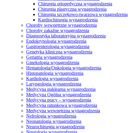
Chirurgia ortopedyczna wynagrodzenia
Chirurgia plastyczna wynagrodzenia
Chirurgia szczękowo-twarzowa wynagrodzenia
Kardiochirurgia wynagrodzenia
Choroby wewnętrzne wynagrodzenia
Choroby zakaźne wynagrodzenia
Diagnostyka laboratoryjna wynagrodzenia
Endokrynologia wynagrodzenia
Gastroenterologia wynagrodzenia
Genetyka kliniczna wynagrodzenia
Geriatria wynagrodzenia
Ginekologia wynagrodzenia
Hematologia/Onkologia wynagrodzenia
Histopatologia wynagrodzenia
Kardiologia wynagrodzenia
Laryngologia wynagrodzenia
Medycyna nuklearna wynagrodzenia
Medycyna Ogólna wynagrodzenia
Medycyna pracy – wynagrodzenia
Medycyna ratunkowa wynagrodzenia
Medycyna wewnętrzna wynagrodzenia
Nefrologia wynagrodzenia
Neonatologia wynagrodzenia
Neurochirurgia wynagrodzenia
Neurologia wynagrodzenia