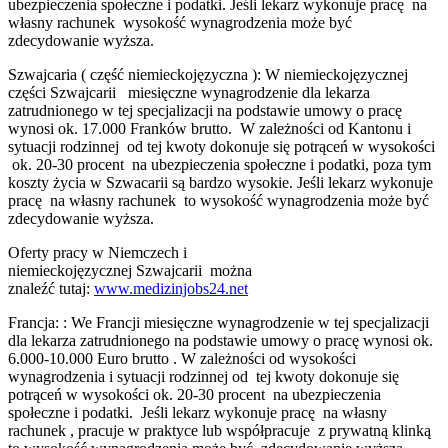
ubezpieczenia społeczne i podatki. Jeśli lekarz wykonuje pracę na
własny rachunek wysokość wynagrodzenia może być
zdecydowanie wyższa.
Szwajcaria ( część niemieckojęzyczna ): W niemieckojęzycznej
części Szwajcarii miesięczne wynagrodzenie dla lekarza
zatrudnionego w tej specjalizacji na podstawie umowy o pracę
wynosi ok. 17.000 Franków brutto. W zależności od Kantonu i
sytuacji rodzinnej od tej kwoty dokonuje się potrąceń w wysokości
ok. 20-30 procent na ubezpieczenia społeczne i podatki, poza tym
koszty życia w Szwacarii są bardzo wysokie. Jeśli lekarz wykonuje
pracę na własny rachunek to wysokość wynagrodzenia może być
zdecydowanie wyższa.
Oferty pracy w Niemczech i
niemieckojęzycznej Szwajcarii można
znaleźć tutaj:
www.medizinjobs24.net
Francja: : We Francji miesięczne wynagrodzenie w tej specjalizacji
dla lekarza zatrudnionego na podstawie umowy o pracę wynosi ok.
6.000-10.000 Euro brutto . W zależności od wysokości
wynagrodzenia i sytuacji rodzinnej od tej kwoty dokonuje się
potrąceń w wysokości ok. 20-30 procent na ubezpieczenia
społeczne i podatki. Jeśli lekarz wykonuje pracę na własny
rachunek , pracuje w praktyce lub współpracuje z prywatną klinką