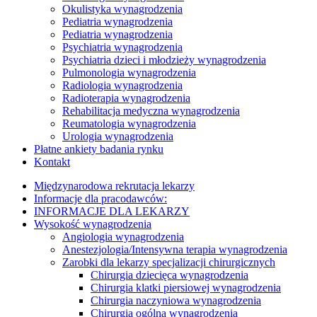
Okulistyka wynagrodzenia
Pediatria wynagrodzenia
Pediatria wynagrodzenia
Psychiatria wynagrodzenia
Psychiatria dzieci i młodzieży wynagrodzenia
Pulmonologia wynagrodzenia
Radiologia wynagrodzenia
Radioterapia wynagrodzenia
Rehabilitacja medyczna wynagrodzenia
Reumatologia wynagrodzenia
Urologia wynagrodzenia
Płatne ankiety badania rynku
Kontakt
Międzynarodowa rekrutacja lekarzy
Informacje dla pracodawców:
INFORMACJE DLA LEKARZY
Wysokość wynagrodzenia
Angiologia wynagrodzenia
Anestezjologia/Intensywna terapia wynagrodzenia
Zarobki dla lekarzy specjalizacji chirurgicznych
Chirurgia dziecięca wynagrodzenia
Chirurgia klatki piersiowej wynagrodzenia
Chirurgia naczyniowa wynagrodzenia
Chirurgia ogólna wynagrodzenia