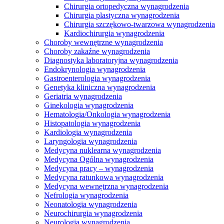
Chirurgia ortopedyczna wynagrodzenia
Chirurgia plastyczna wynagrodzenia
Chirurgia szczękowo-twarzowa wynagrodzenia
Kardiochirurgia wynagrodzenia
Choroby wewnętrzne wynagrodzenia
Choroby zakaźne wynagrodzenia
Diagnostyka laboratoryjna wynagrodzenia
Endokrynologia wynagrodzenia
Gastroenterologia wynagrodzenia
Genetyka kliniczna wynagrodzenia
Geriatria wynagrodzenia
Ginekologia wynagrodzenia
Hematologia/Onkologia wynagrodzenia
Histopatologia wynagrodzenia
Kardiologia wynagrodzenia
Laryngologia wynagrodzenia
Medycyna nuklearna wynagrodzenia
Medycyna Ogólna wynagrodzenia
Medycyna pracy – wynagrodzenia
Medycyna ratunkowa wynagrodzenia
Medycyna wewnętrzna wynagrodzenia
Nefrologia wynagrodzenia
Neonatologia wynagrodzenia
Neurochirurgia wynagrodzenia
Neurologia wynagrodzenia