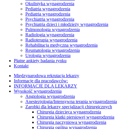
Okulistyka wynagrodzenia
Pediatria wynagrodzenia
Pediatria wynagrodzenia
Psychiatria wynagrodzenia
Psychiatria dzieci i młodzieży wynagrodzenia
Pulmonologia wynagrodzenia
Radiologia wynagrodzenia
Radioterapia wynagrodzenia
Rehabilitacja medyczna wynagrodzenia
Reumatologia wynagrodzenia
Urologia wynagrodzenia
Płatne ankiety badania rynku
Kontakt
Międzynarodowa rekrutacja lekarzy
Informacje dla pracodawców:
INFORMACJE DLA LEKARZY
Wysokość wynagrodzenia
Angiologia wynagrodzenia
Anestezjologia/Intensywna terapia wynagrodzenia
Zarobki dla lekarzy specjalizacji chirurgicznych
Chirurgia dziecięca wynagrodzenia
Chirurgia klatki piersiowej wynagrodzenia
Chirurgia naczyniowa wynagrodzenia
Chirurgia ogólna wynagrodzenia