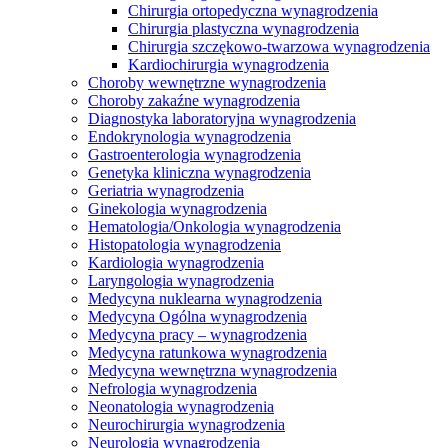
Chirurgia ortopedyczna wynagrodzenia
Chirurgia plastyczna wynagrodzenia
Chirurgia szczękowo-twarzowa wynagrodzenia
Kardiochirurgia wynagrodzenia
Choroby wewnętrzne wynagrodzenia
Choroby zakaźne wynagrodzenia
Diagnostyka laboratoryjna wynagrodzenia
Endokrynologia wynagrodzenia
Gastroenterologia wynagrodzenia
Genetyka kliniczna wynagrodzenia
Geriatria wynagrodzenia
Ginekologia wynagrodzenia
Hematologia/Onkologia wynagrodzenia
Histopatologia wynagrodzenia
Kardiologia wynagrodzenia
Laryngologia wynagrodzenia
Medycyna nuklearna wynagrodzenia
Medycyna Ogólna wynagrodzenia
Medycyna pracy – wynagrodzenia
Medycyna ratunkowa wynagrodzenia
Medycyna wewnętrzna wynagrodzenia
Nefrologia wynagrodzenia
Neonatologia wynagrodzenia
Neurochirurgia wynagrodzenia
Neurologia wynagrodzenia