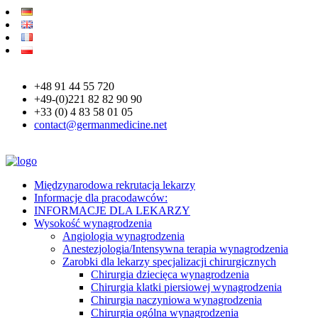
+48 91 44 55 720
+49-(0)221 82 82 90 90
+33 (0) 4 83 58 01 05
contact@germanmedicine.net
Międzynarodowa rekrutacja lekarzy
Informacje dla pracodawców:
INFORMACJE DLA LEKARZY
Wysokość wynagrodzenia
Angiologia wynagrodzenia
Anestezjologia/Intensywna terapia wynagrodzenia
Zarobki dla lekarzy specjalizacji chirurgicznych
Chirurgia dziecięca wynagrodzenia
Chirurgia klatki piersiowej wynagrodzenia
Chirurgia naczyniowa wynagrodzenia
Chirurgia ogólna wynagrodzenia