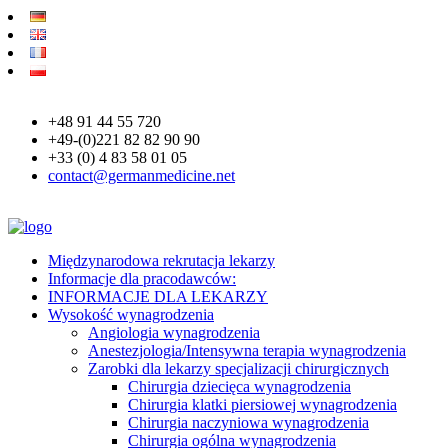
+48 91 44 55 720
+49-(0)221 82 82 90 90
+33 (0) 4 83 58 01 05
contact@germanmedicine.net
Międzynarodowa rekrutacja lekarzy
Informacje dla pracodawców:
INFORMACJE DLA LEKARZY
Wysokość wynagrodzenia
Angiologia wynagrodzenia
Anestezjologia/Intensywna terapia wynagrodzenia
Zarobki dla lekarzy specjalizacji chirurgicznych
Chirurgia dziecięca wynagrodzenia
Chirurgia klatki piersiowej wynagrodzenia
Chirurgia naczyniowa wynagrodzenia
Chirurgia ogólna wynagrodzenia