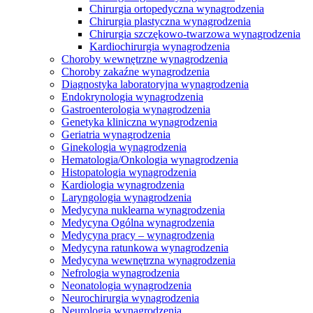
Chirurgia ortopedyczna wynagrodzenia
Chirurgia plastyczna wynagrodzenia
Chirurgia szczękowo-twarzowa wynagrodzenia
Kardiochirurgia wynagrodzenia
Choroby wewnętrzne wynagrodzenia
Choroby zakaźne wynagrodzenia
Diagnostyka laboratoryjna wynagrodzenia
Endokrynologia wynagrodzenia
Gastroenterologia wynagrodzenia
Genetyka kliniczna wynagrodzenia
Geriatria wynagrodzenia
Ginekologia wynagrodzenia
Hematologia/Onkologia wynagrodzenia
Histopatologia wynagrodzenia
Kardiologia wynagrodzenia
Laryngologia wynagrodzenia
Medycyna nuklearna wynagrodzenia
Medycyna Ogólna wynagrodzenia
Medycyna pracy – wynagrodzenia
Medycyna ratunkowa wynagrodzenia
Medycyna wewnętrzna wynagrodzenia
Nefrologia wynagrodzenia
Neonatologia wynagrodzenia
Neurochirurgia wynagrodzenia
Neurologia wynagrodzenia