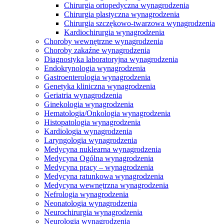
Chirurgia ortopedyczna wynagrodzenia
Chirurgia plastyczna wynagrodzenia
Chirurgia szczękowo-twarzowa wynagrodzenia
Kardiochirurgia wynagrodzenia
Choroby wewnętrzne wynagrodzenia
Choroby zakaźne wynagrodzenia
Diagnostyka laboratoryjna wynagrodzenia
Endokrynologia wynagrodzenia
Gastroenterologia wynagrodzenia
Genetyka kliniczna wynagrodzenia
Geriatria wynagrodzenia
Ginekologia wynagrodzenia
Hematologia/Onkologia wynagrodzenia
Histopatologia wynagrodzenia
Kardiologia wynagrodzenia
Laryngologia wynagrodzenia
Medycyna nuklearna wynagrodzenia
Medycyna Ogólna wynagrodzenia
Medycyna pracy – wynagrodzenia
Medycyna ratunkowa wynagrodzenia
Medycyna wewnętrzna wynagrodzenia
Nefrologia wynagrodzenia
Neonatologia wynagrodzenia
Neurochirurgia wynagrodzenia
Neurologia wynagrodzenia