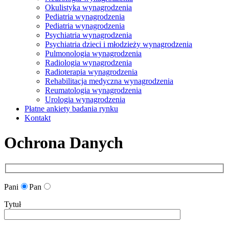
Okulistyka wynagrodzenia
Pediatria wynagrodzenia
Pediatria wynagrodzenia
Psychiatria wynagrodzenia
Psychiatria dzieci i młodzieży wynagrodzenia
Pulmonologia wynagrodzenia
Radiologia wynagrodzenia
Radioterapia wynagrodzenia
Rehabilitacja medyczna wynagrodzenia
Reumatologia wynagrodzenia
Urologia wynagrodzenia
Płatne ankiety badania rynku
Kontakt
Ochrona Danych
Pani
Pan
Tytuł