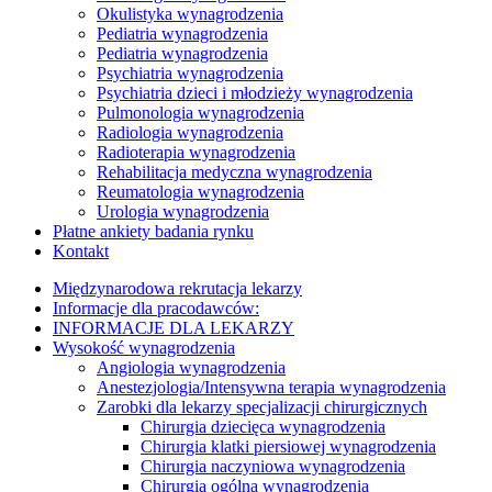
Okulistyka wynagrodzenia
Pediatria wynagrodzenia
Pediatria wynagrodzenia
Psychiatria wynagrodzenia
Psychiatria dzieci i młodzieży wynagrodzenia
Pulmonologia wynagrodzenia
Radiologia wynagrodzenia
Radioterapia wynagrodzenia
Rehabilitacja medyczna wynagrodzenia
Reumatologia wynagrodzenia
Urologia wynagrodzenia
Płatne ankiety badania rynku
Kontakt
Międzynarodowa rekrutacja lekarzy
Informacje dla pracodawców:
INFORMACJE DLA LEKARZY
Wysokość wynagrodzenia
Angiologia wynagrodzenia
Anestezjologia/Intensywna terapia wynagrodzenia
Zarobki dla lekarzy specjalizacji chirurgicznych
Chirurgia dziecięca wynagrodzenia
Chirurgia klatki piersiowej wynagrodzenia
Chirurgia naczyniowa wynagrodzenia
Chirurgia ogólna wynagrodzenia