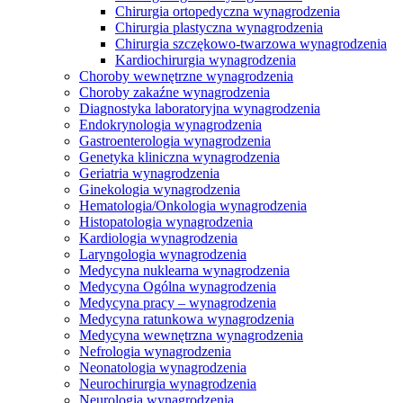
Chirurgia ortopedyczna wynagrodzenia
Chirurgia plastyczna wynagrodzenia
Chirurgia szczękowo-twarzowa wynagrodzenia
Kardiochirurgia wynagrodzenia
Choroby wewnętrzne wynagrodzenia
Choroby zakaźne wynagrodzenia
Diagnostyka laboratoryjna wynagrodzenia
Endokrynologia wynagrodzenia
Gastroenterologia wynagrodzenia
Genetyka kliniczna wynagrodzenia
Geriatria wynagrodzenia
Ginekologia wynagrodzenia
Hematologia/Onkologia wynagrodzenia
Histopatologia wynagrodzenia
Kardiologia wynagrodzenia
Laryngologia wynagrodzenia
Medycyna nuklearna wynagrodzenia
Medycyna Ogólna wynagrodzenia
Medycyna pracy – wynagrodzenia
Medycyna ratunkowa wynagrodzenia
Medycyna wewnętrzna wynagrodzenia
Nefrologia wynagrodzenia
Neonatologia wynagrodzenia
Neurochirurgia wynagrodzenia
Neurologia wynagrodzenia