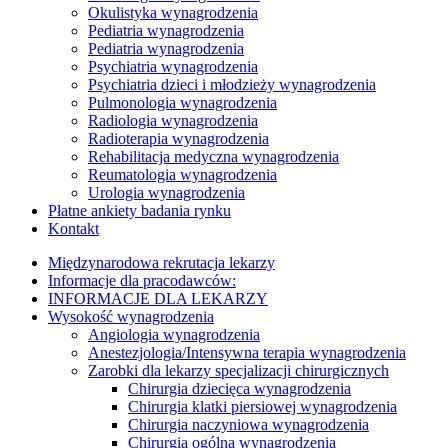
Okulistyka wynagrodzenia
Pediatria wynagrodzenia
Pediatria wynagrodzenia
Psychiatria wynagrodzenia
Psychiatria dzieci i młodzieży wynagrodzenia
Pulmonologia wynagrodzenia
Radiologia wynagrodzenia
Radioterapia wynagrodzenia
Rehabilitacja medyczna wynagrodzenia
Reumatologia wynagrodzenia
Urologia wynagrodzenia
Płatne ankiety badania rynku
Kontakt
Międzynarodowa rekrutacja lekarzy
Informacje dla pracodawców:
INFORMACJE DLA LEKARZY
Wysokość wynagrodzenia
Angiologia wynagrodzenia
Anestezjologia/Intensywna terapia wynagrodzenia
Zarobki dla lekarzy specjalizacji chirurgicznych
Chirurgia dziecięca wynagrodzenia
Chirurgia klatki piersiowej wynagrodzenia
Chirurgia naczyniowa wynagrodzenia
Chirurgia ogólna wynagrodzenia