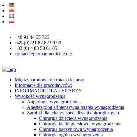
+48 91 44 55 720
+49-(0)221 82 82 90 90
+33 (0) 4 83 58 01 05
contact@germanmedicine.net
Międzynarodowa rekrutacja lekarzy
Informacje dla pracodawców:
INFORMACJE DLA LEKARZY
Wysokość wynagrodzenia
Angiologia wynagrodzenia
Anestezjologia/Intensywna terapia wynagrodzenia
Zarobki dla lekarzy specjalizacji chirurgicznych
Chirurgia dziecięca wynagrodzenia
Chirurgia klatki piersiowej wynagrodzenia
Chirurgia naczyniowa wynagrodzenia
Chirurgia ogólna wynagrodzenia