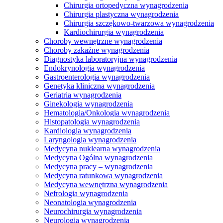
Chirurgia ortopedyczna wynagrodzenia
Chirurgia plastyczna wynagrodzenia
Chirurgia szczękowo-twarzowa wynagrodzenia
Kardiochirurgia wynagrodzenia
Choroby wewnętrzne wynagrodzenia
Choroby zakaźne wynagrodzenia
Diagnostyka laboratoryjna wynagrodzenia
Endokrynologia wynagrodzenia
Gastroenterologia wynagrodzenia
Genetyka kliniczna wynagrodzenia
Geriatria wynagrodzenia
Ginekologia wynagrodzenia
Hematologia/Onkologia wynagrodzenia
Histopatologia wynagrodzenia
Kardiologia wynagrodzenia
Laryngologia wynagrodzenia
Medycyna nuklearna wynagrodzenia
Medycyna Ogólna wynagrodzenia
Medycyna pracy – wynagrodzenia
Medycyna ratunkowa wynagrodzenia
Medycyna wewnętrzna wynagrodzenia
Nefrologia wynagrodzenia
Neonatologia wynagrodzenia
Neurochirurgia wynagrodzenia
Neurologia wynagrodzenia