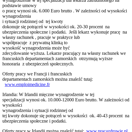
wynagrodzenie w tej specjalizacji dla lekarza zatrudnionego na
podstawie umowy
o pracę wynosi ok. 6.000 Euro brutto . W zależności od wysokości
wynagrodzenia
i sytuacji rodzinnej od tej kwoty
dokonuje się potrąceń w wysokości ok. 20-30 procent na
ubezpieczenia społeczne i podatki. Jeśli lekarz wykonuje pracę na
własny rachunek , pracuje w praktyce lub
współpracuje z prywatną klinką to
wysokość wynagrodzenia może być
zdecydowanie wyższa. Lekarze pracujący na własny rachunek we
francuskich departamentach zamorskich otrzymują wyższe
honoraria z ubezpieczeń społecznych.
Oferty pracy we Francji i francuskich
departamentach zamorskich można znaleźć tutaj:
www.emploimedicine.fr
Irlandia: W Irlandii mięczne wynagrodzenie w tej
specjalizacji wynosi ok. 10.000-12000 Euro brutto. W zależności od
wysokości
wynagrodzenia i sytuacji rodzinnej od
tej kwoty dokonuje się potrąceń w wysokości ok. 40-43 procent na
ubezpieczenia społeczne i podatki.
Oferty pracy w Irlandii można znaleźć tutaj:
www.pracazdrowie.pl